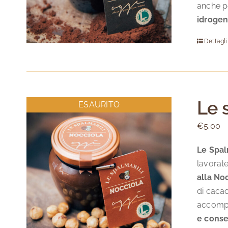
anche pe
idrogen
Dettagli
Le 
ESAURITO
€
5.00
Le Spal
lavorate
alla No
di caca
accompag
e conse