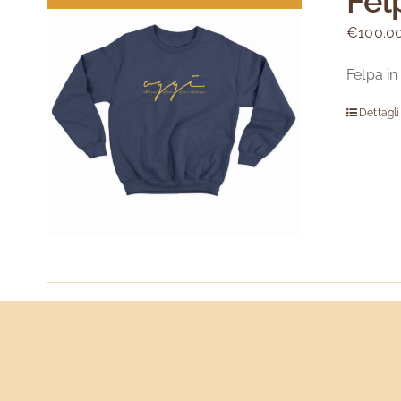
Fel
€
100.0
Felpa in
Dettagli