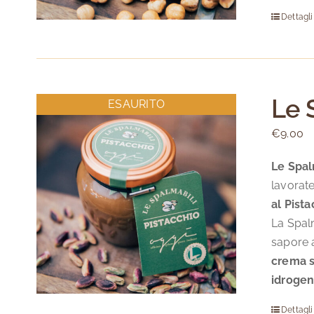
Dettagli
Le 
ESAURITO
€
9.00
Le Spal
lavorate
al Pist
La Spalm
sapore a
crema s
idrogen
Dettagli