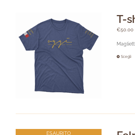
T-s
€
50.00
Magliett
Scegli
ESAURITO