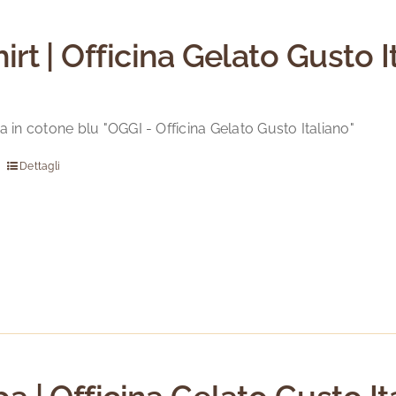
essere
scelte
hirt | Officina Gelato Gusto I
nella
pagina
del
a in cotone blu "OGGI - Officina Gelato Gusto Italiano"
prodotto
Dettagli
Questo
prodotto
ha
più
varianti.
Le
opzioni
possono
essere
scelte