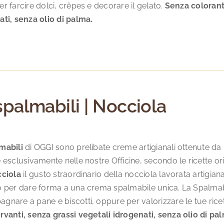
r farcire dolci, crêpes e decorare il gelato.
Senza coloranti
ati, senza olio di palma.
spalmabili | Nocciola
mabili
di OGGI sono prelibate creme artigianali ottenute da in
 esclusivamente nelle nostre Officine, secondo le ricette o
cciola
il gusto straordinario della nocciola lavorata artigia
o per dare forma a una crema spalmabile unica. La Spalmabi
nare a pane e biscotti, oppure per valorizzare le tue ricet
rvanti, senza grassi vegetali idrogenati, senza olio di pa