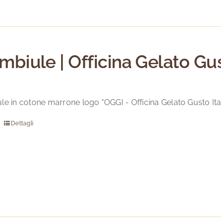
mbiule | Officina Gelato Gus
le in cotone marrone logo "OGGI - Officina Gelato Gusto Ita
Dettagli
Questo
prodotto
ha
più
varianti.
Le
opzioni
possono