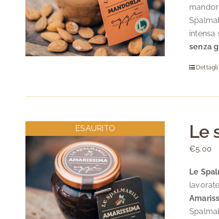
mandorle
Spalmabi
intensa 
senza g
Dettagli
Le 
ESAURITO
€
5.00
Le Spal
lavorate
Amaris
Spalmab