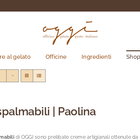
re al gelato
Officine
Ingredienti
Sho
spalmabili | Paolina
mabili
di OGGI sono prelibate creme artigianali ottenute da in