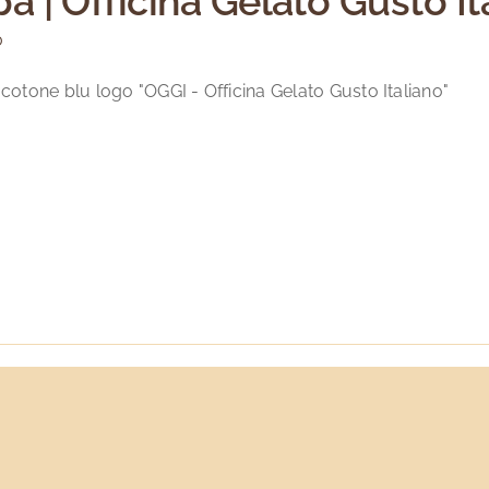
pa | Officina Gelato Gusto It
nella
0
pagina
del
 cotone blu logo "OGGI - Officina Gelato Gusto Italiano"
prodotto