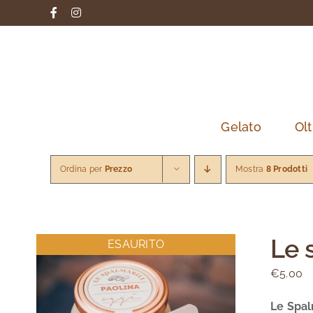
Salta
Facebook
Instagram
al
contenuto
Gelato
Olt
Ordina per
Prezzo
Mostra
8 Prodotti
Le 
ESAURITO
€
5.00
Le Spal