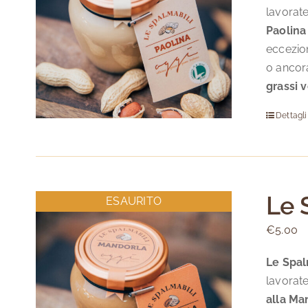
lavorate
Paolin
eccezio
o ancora
grassi v
Dettagli
Le 
ESAURITO
€
5.00
Le Spal
lavorate
alla Ma