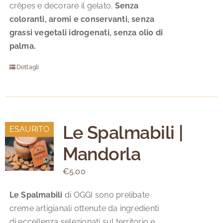
crêpes e decorare il gelato.
Senza
coloranti, aromi e conservanti, senza
grassi vegetali idrogenati, senza olio di
palma.
Dettagli
Le Spalmabili |
ESAURITO
Mandorla
€
5.00
Le Spalmabili
di OGGI sono prelibate
creme artigianali ottenute da ingredienti
di eccellenza selezionati sul territorio e