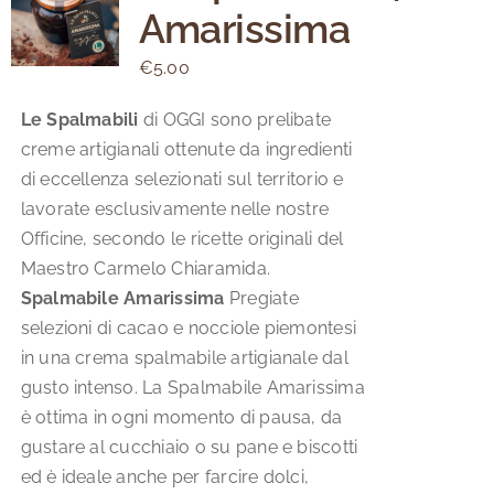
Amarissima
opzioni
possono
€
5.00
essere
scelte
Le Spalmabili
di OGGI sono prelibate
nella
creme artigianali ottenute da ingredienti
pagina
di eccellenza selezionati sul territorio e
del
lavorate esclusivamente nelle nostre
prodotto
Officine, secondo le ricette originali del
Maestro Carmelo Chiaramida.
Spalmabile Amarissima
Pregiate
selezioni di cacao e nocciole piemontesi
in una crema spalmabile artigianale dal
gusto intenso. La Spalmabile Amarissima
è ottima in ogni momento di pausa, da
gustare al cucchiaio o su pane e biscotti
ed è ideale anche per farcire dolci,