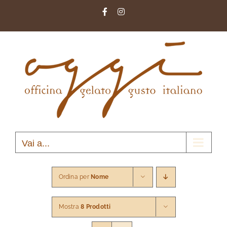
Salta
Facebook
Instagram
al
contenuto
Vai a...
Ordina per
Nome
Mostra
8 Prodotti