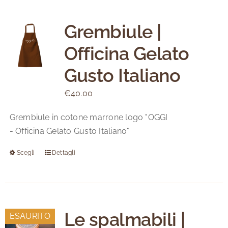
Grembiule |
Officina Gelato
Gusto Italiano
€
40.00
Grembiule in cotone marrone logo "OGGI
- Officina Gelato Gusto Italiano"
Scegli
Dettagli
Questo
prodotto
ha
più
varianti.
Le spalmabili |
ESAURITO
Le