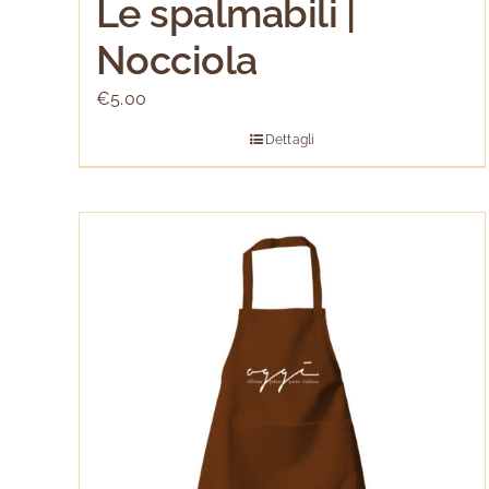
Le spalmabili |
Nocciola
€
5.00
Dettagli