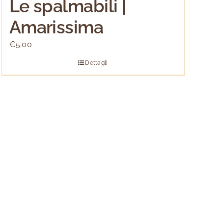
Le spalmabili |
Amarissima
€
5.00
Dettagli