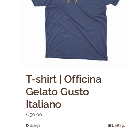
T-shirt | Officina
Gelato Gusto
Italiano
€
50.00
Scegli
Dettagli
Questo