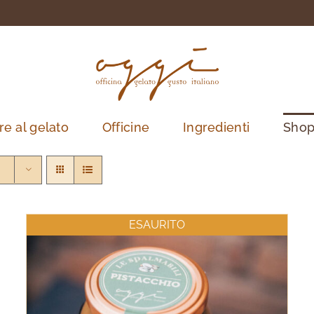
re al gelato
Officine
Ingredienti
Sho
ESAURITO