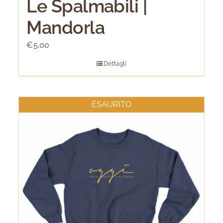
Le Spalmabili |
Mandorla
€
5.00
Dettagli
ESAURITO