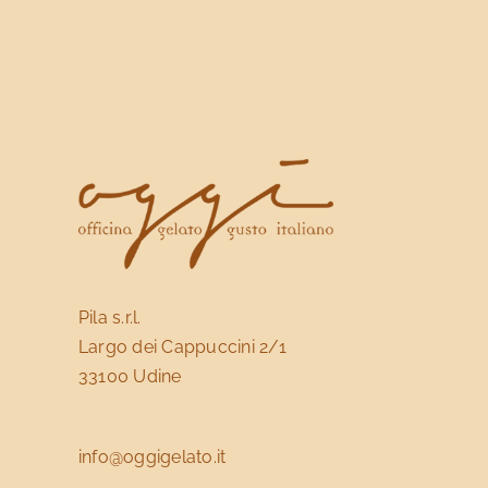
Le
opzioni
possono
essere
scelte
nella
pagina
del
prodotto
Pila s.r.l.
Largo dei Cappuccini 2/1
33100 Udine
info@oggigelato.it