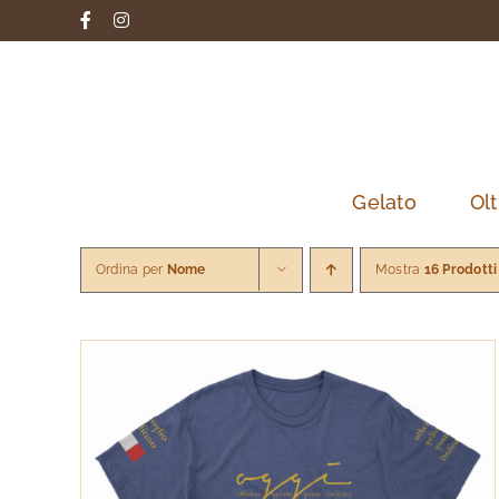
Salta
Facebook
Instagram
al
contenuto
Gelato
Olt
Ordina per
Nome
Mostra
16 Prodotti