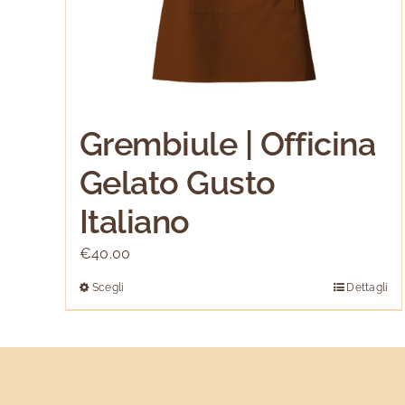
Grembiule | Officina
Gelato Gusto
Italiano
€
40.00
Scegli
Dettagli
Questo
prodotto
ha
più
varianti.