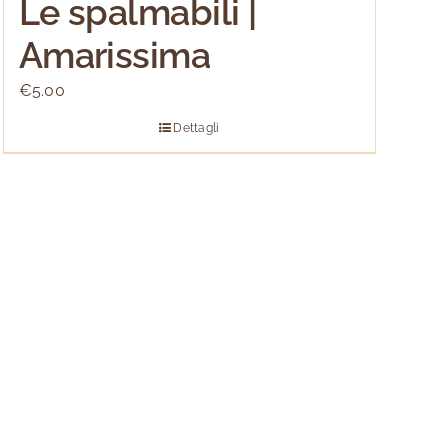
Le spalmabili |
Amarissima
€
5.00
Dettagli