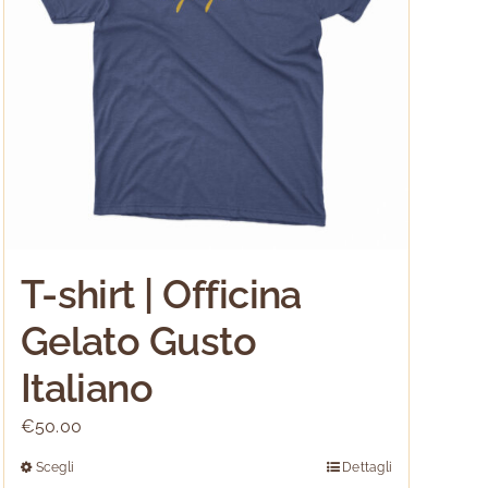
T-shirt | Officina
Gelato Gusto
Italiano
€
50.00
Scegli
Dettagli
Questo