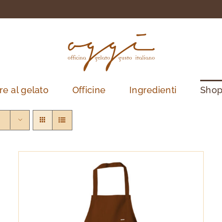
re al gelato
Officine
Ingredienti
Sho