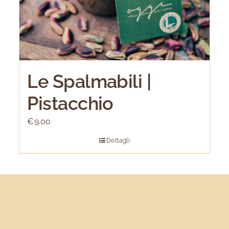
Le Spalmabili |
Pistacchio
€
9.00
Dettagli