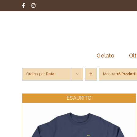
Salta
Facebook
Instagram
al
contenuto
Gelato
Olt
Ordina per
Data
Mostra
16 Prodotti
ESAURITO