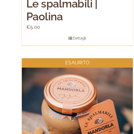
Le spalmabili |
Paolina
€
5.00
Dettagli
ESAURITO