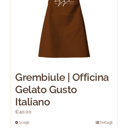
Grembiule | Officina
Gelato Gusto
Italiano
€
40.00
Scegli
Dettagli
Questo