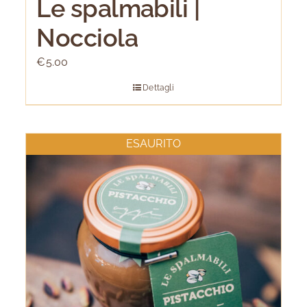
Le spalmabili |
Nocciola
€
5.00
Dettagli
ESAURITO