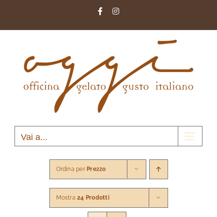
Salta
Facebook
Instagram
al
contenuto
Vai a...
Ordina per
Prezzo
Mostra
24 Prodotti