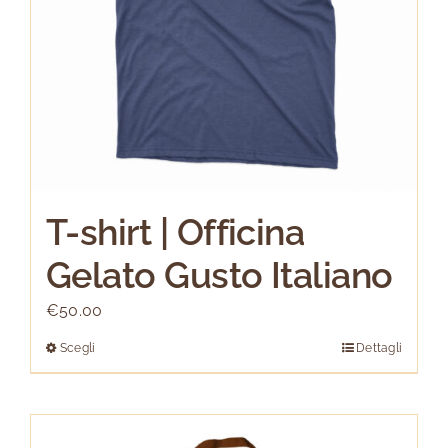
T-shirt | Officina
Gelato Gusto Italiano
€
50.00
Scegli
Dettagli
Questo
prodotto
ha
più