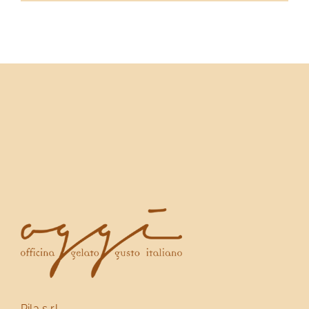
Pila s.r.l.