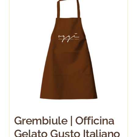
varianti.
Le
opzioni
possono
essere
scelte
nella
pagina
del
prodotto
Grembiule | Officina
Gelato Gusto Italiano