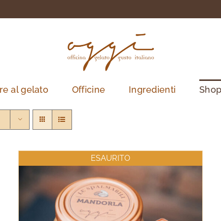
re al gelato
Officine
Ingredienti
Sho
ESAURITO