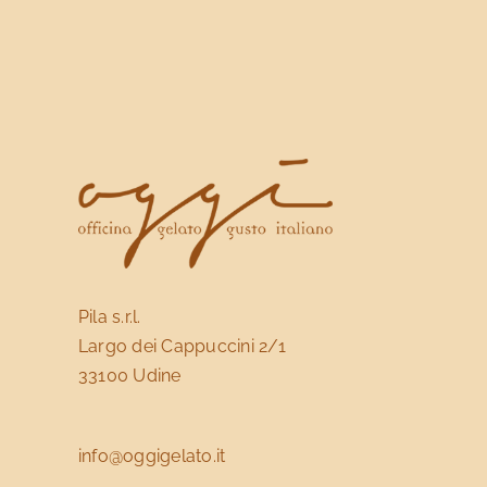
Le
opzioni
possono
essere
scelte
nella
pagina
del
prodotto
Pila s.r.l.
Largo dei Cappuccini 2/1
33100 Udine
info@oggigelato.it