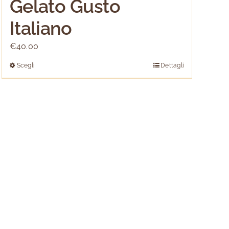
Gelato Gusto
Italiano
€
40.00
Scegli
Dettagli
Questo
prodotto
ha
più
varianti.
Le
opzioni
possono
essere
scelte
nella
pagina