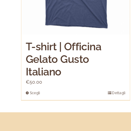
T-shirt | Officina
Gelato Gusto
Italiano
€
50.00
Scegli
Dettagli
Questo
prodotto
ha
più
varianti.