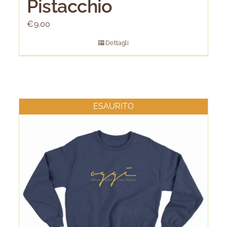
Pistacchio
€
9.00
Dettagli
ESAURITO