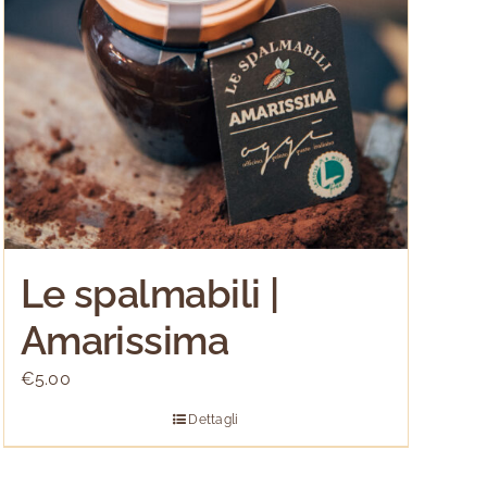
Le spalmabili |
Amarissima
€
5.00
Dettagli