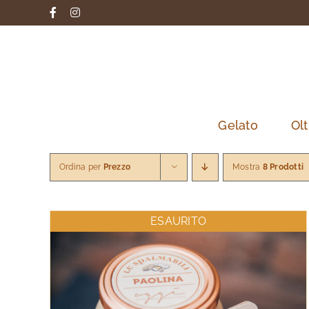
Salta
Facebook
Instagram
al
contenuto
Gelato
Olt
Ordina per
Prezzo
Mostra
8 Prodotti
ESAURITO