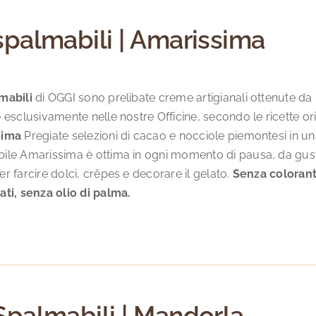
spalmabili | Amarissima
mabili
di OGGI sono prelibate creme artigianali ottenute da in
 esclusivamente nelle nostre Officine, secondo le ricette o
sima
Pregiate selezioni di cacao e nocciole piemontesi in un
ile Amarissima è ottima in ogni momento di pausa, da gusta
r farcire dolci, crêpes e decorare il gelato.
Senza coloranti
ati, senza olio di palma.
Spalmabili | Mandorla