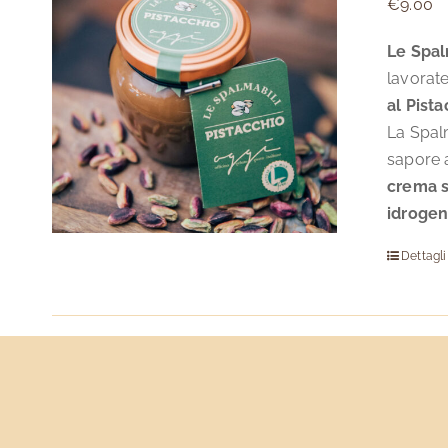
€
9.00
Le Spal
lavorate
al Pist
La Spalm
sapore a
crema s
idrogen
Dettagli