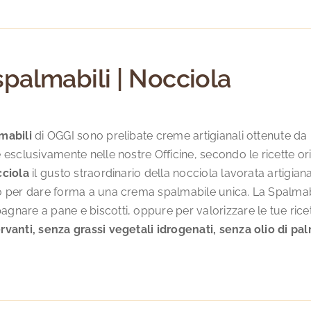
spalmabili | Nocciola
mabili
di OGGI sono prelibate creme artigianali ottenute da in
 esclusivamente nelle nostre Officine, secondo le ricette o
cciola
il gusto straordinario della nocciola lavorata artigia
o per dare forma a una crema spalmabile unica. La Spalmabi
nare a pane e biscotti, oppure per valorizzare le tue ricet
rvanti, senza grassi vegetali idrogenati, senza olio di pa