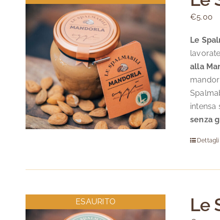
€
5.00
Le Spal
lavorate
alla Ma
mandorle
Spalmabi
intensa 
senza g
Dettagli
Le 
ESAURITO