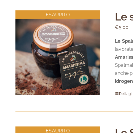
Le 
ESAURITO
€
5.00
Le Spal
lavorate
Amaris
Spalmab
anche pe
idrogen
Dettagli
Le 
ESAURITO