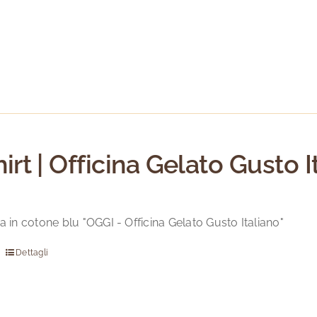
prodotto
ha
più
varianti.
Le
opzioni
possono
essere
scelte
hirt | Officina Gelato Gusto I
nella
pagina
del
a in cotone blu "OGGI - Officina Gelato Gusto Italiano"
prodotto
Dettagli
Questo
prodotto
ha
più