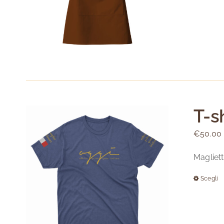
T-s
€
50.00
Magliett
Scegli