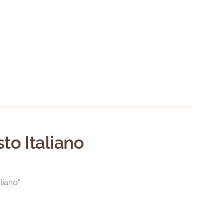
to Italiano
liano"