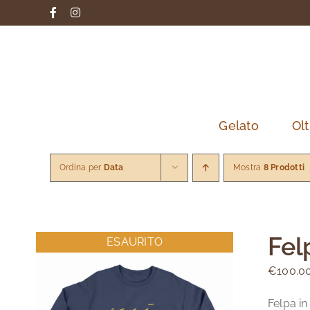
Salta
Facebook
Instagram
al
contenuto
Gelato
Olt
Ordina per
Data
Mostra
8 Prodotti
Fel
ESAURITO
€
100.0
Felpa in