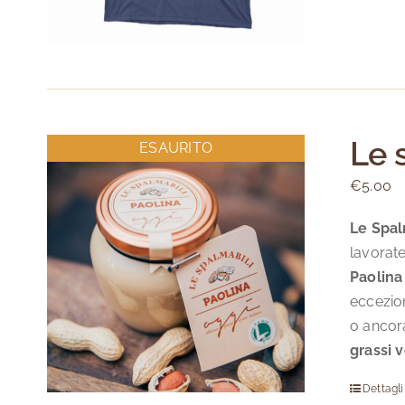
Le 
ESAURITO
€
5.00
Le Spal
lavorate
Paolin
eccezio
o ancora
grassi v
Dettagli