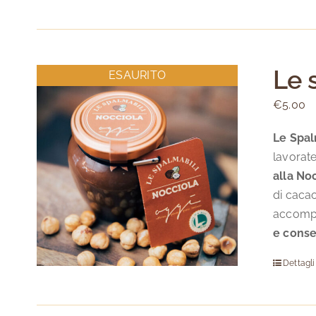
Le 
ESAURITO
€
5.00
Le Spal
lavorate
alla No
di caca
accompag
e conse
Dettagli