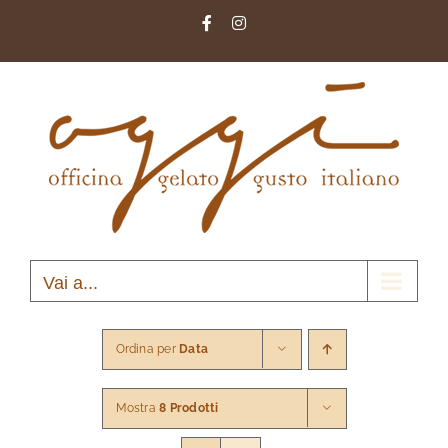
Salta
Facebook
Instagram
al
contenuto
Vai a...
Ordina per
Data
Mostra
8 Prodotti