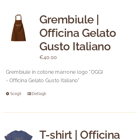
Grembiule |
Officina Gelato
Gusto Italiano
€
40.00
Grembiule in cotone marrone logo "OGGI
- Officina Gelato Gusto Italiano"
Scegli
Dettagli
Questo
prodotto
ha
più
varianti.
T-shirt | Officina
Le