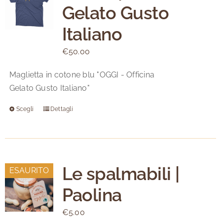
Gelato Gusto
opzioni
possono
Italiano
essere
scelte
€
50.00
nella
Maglietta in cotone blu "OGGI - Officina
pagina
Gelato Gusto Italiano"
del
prodotto
Scegli
Dettagli
Questo
prodotto
ha
più
varianti.
Le spalmabili |
ESAURITO
Le
Paolina
opzioni
possono
€
5.00
essere