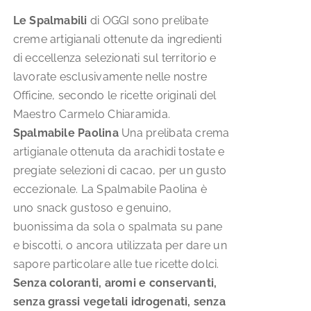
scelte
Le Spalmabili
di OGGI sono prelibate
nella
creme artigianali ottenute da ingredienti
pagina
di eccellenza selezionati sul territorio e
del
lavorate esclusivamente nelle nostre
prodotto
Officine, secondo le ricette originali del
Maestro Carmelo Chiaramida.
Spalmabile Paolina
Una prelibata crema
artigianale ottenuta da arachidi tostate e
pregiate selezioni di cacao, per un gusto
eccezionale. La Spalmabile Paolina è
uno snack gustoso e genuino,
buonissima da sola o spalmata su pane
e biscotti, o ancora utilizzata per dare un
sapore particolare alle tue ricette dolci.
Senza coloranti, aromi e conservanti,
senza grassi vegetali idrogenati, senza