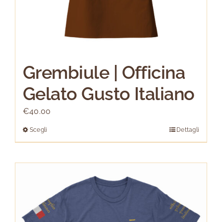
Grembiule | Officina
Gelato Gusto Italiano
€
40.00
Scegli
Dettagli
Questo
prodotto
ha
più
varianti.
Le
opzioni