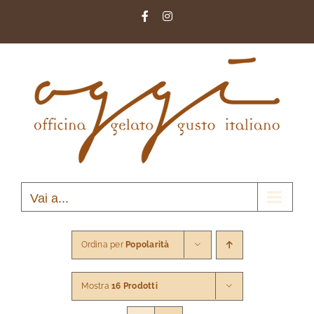
Salta
Facebook
Instagram
al
contenuto
Vai a...
Ordina per
Popolarità
Mostra
16 Prodotti