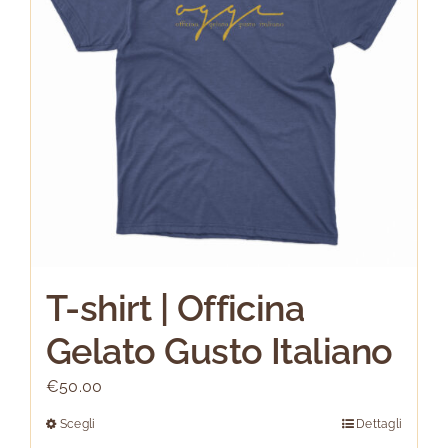
possono
essere
scelte
nella
pagina
del
prodotto
T-shirt | Officina
Gelato Gusto Italiano
€
50.00
Scegli
Dettagli
Questo