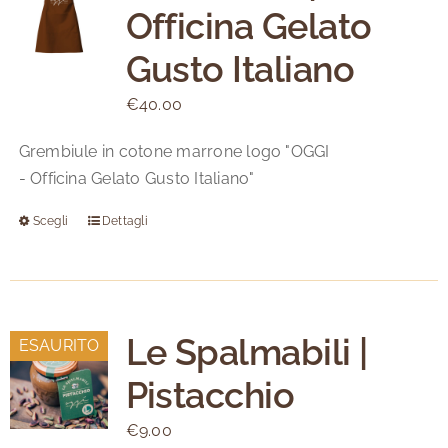
Officina Gelato
opzioni
possono
Gusto Italiano
essere
scelte
€
40.00
nella
Grembiule in cotone marrone logo "OGGI
pagina
- Officina Gelato Gusto Italiano"
del
prodotto
Scegli
Dettagli
Questo
prodotto
ha
più
varianti.
Le Spalmabili |
ESAURITO
Le
Pistacchio
opzioni
possono
€
9.00
essere