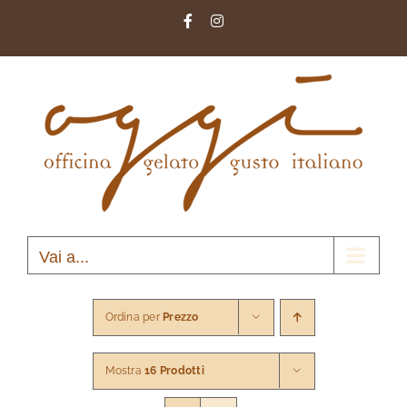
Salta
Facebook
Instagram
al
contenuto
Vai a...
Ordina per
Prezzo
Mostra
16 Prodotti