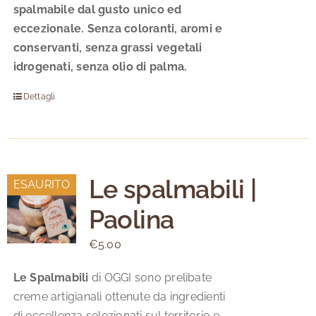
spalmabile dal gusto unico ed
eccezionale.
Senza coloranti, aromi e
conservanti, senza grassi vegetali
idrogenati, senza olio di palma.
Dettagli
Le spalmabili |
ESAURITO
Paolina
€
5.00
Le Spalmabili
di OGGI sono prelibate
creme artigianali ottenute da ingredienti
di eccellenza selezionati sul territorio e