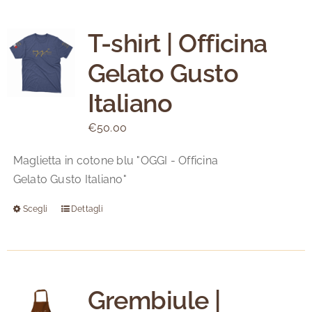
T-shirt | Officina
Gelato Gusto
Italiano
€
50.00
Maglietta in cotone blu "OGGI - Officina
Gelato Gusto Italiano"
Scegli
Dettagli
Questo
prodotto
ha
più
varianti.
Grembiule |
Le