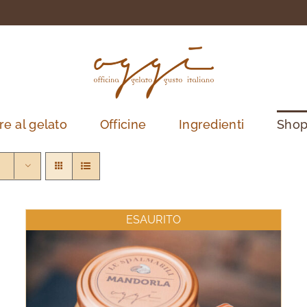
re al gelato
Officine
Ingredienti
Sho
ESAURITO