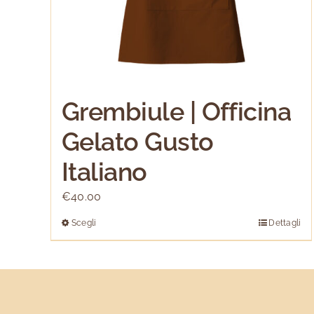
Grembiule | Officina
Gelato Gusto
Italiano
€
40.00
Scegli
Dettagli
Questo
prodotto
ha
più
varianti.