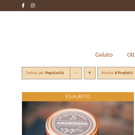
Salta
Facebook
Instagram
al
contenuto
Gelato
Olt
Ordina per
Popolarità
Mostra
8 Prodotti
ESAURITO