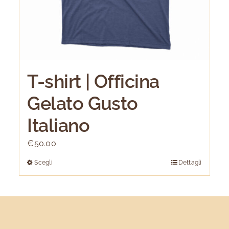
T-shirt | Officina
Gelato Gusto
Italiano
€
50.00
Scegli
Dettagli
Questo
prodotto
ha
più
varianti.