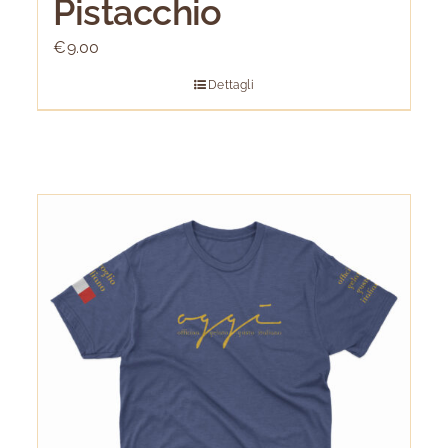
Pistacchio
€
9.00
Dettagli