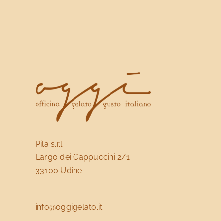
Le
opzioni
possono
essere
scelte
nella
pagina
del
prodotto
Pila s.r.l.
Largo dei Cappuccini 2/1
33100 Udine
info@oggigelato.it