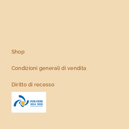
Le
opzioni
possono
essere
scelte
nella
pagina
Shop
del
prodotto
Condizioni generali di vendita
Diritto di recesso