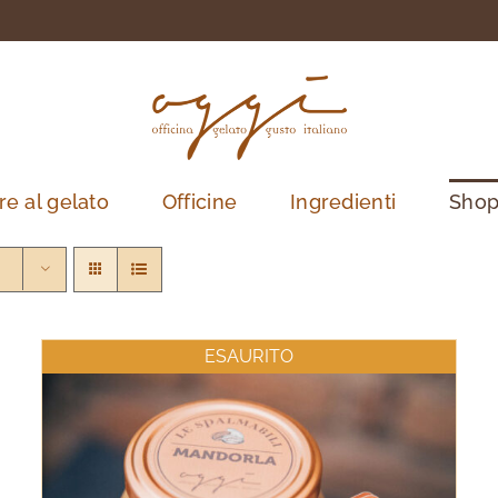
re al gelato
Officine
Ingredienti
Sho
ESAURITO