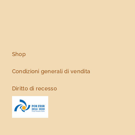
Le
opzioni
possono
essere
scelte
nella
pagina
Shop
del
prodotto
Condizioni generali di vendita
Diritto di recesso