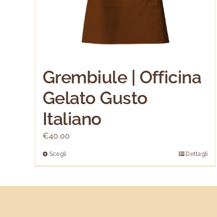
Grembiule | Officina
Gelato Gusto
Italiano
€
40.00
Scegli
Dettagli
Questo
prodotto
ha
più
varianti.