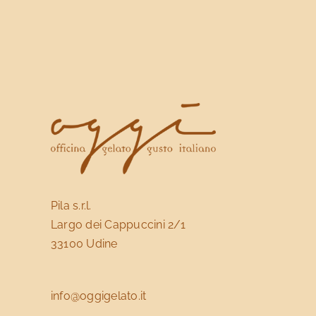
Le
opzioni
possono
essere
scelte
nella
pagina
del
prodotto
Pila s.r.l.
Largo dei Cappuccini 2/1
33100 Udine
info@oggigelato.it