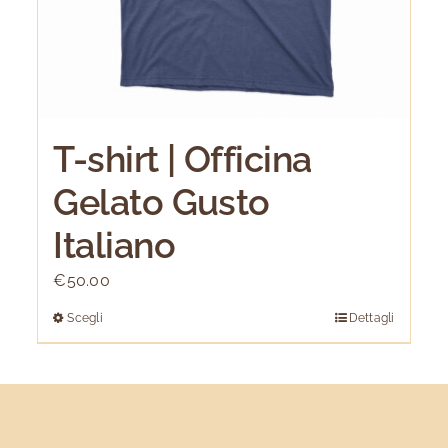
T-shirt | Officina
Gelato Gusto
Italiano
€
50.00
Scegli
Dettagli
Questo
prodotto
ha
più
varianti.