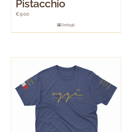
Pistacchio
€
9.00
Dettagli