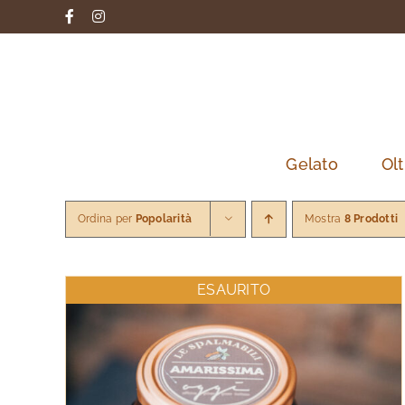
Salta
Facebook
Instagram
al
contenuto
Gelato
Olt
Ordina per
Popolarità
Mostra
8 Prodotti
ESAURITO