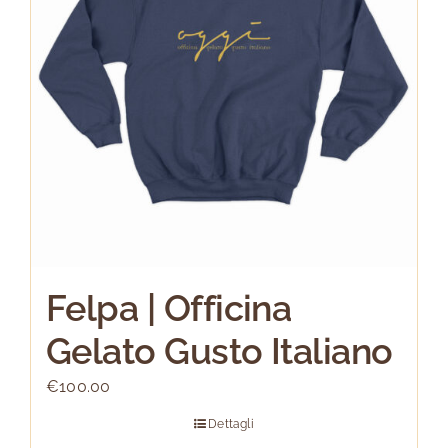
possono
essere
scelte
nella
pagina
del
prodotto
Felpa | Officina
Gelato Gusto Italiano
€
100.00
Dettagli