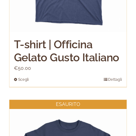
prodotto
T-shirt | Officina
Gelato Gusto Italiano
€
50.00
Scegli
Dettagli
Questo
prodotto
ha
ESAURITO
più
varianti.
Le
opzioni