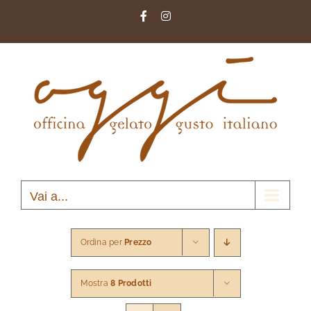
Salta
Facebook
Instagram
al
contenuto
Vai a...
Ordina per
Prezzo
Mostra
8 Prodotti