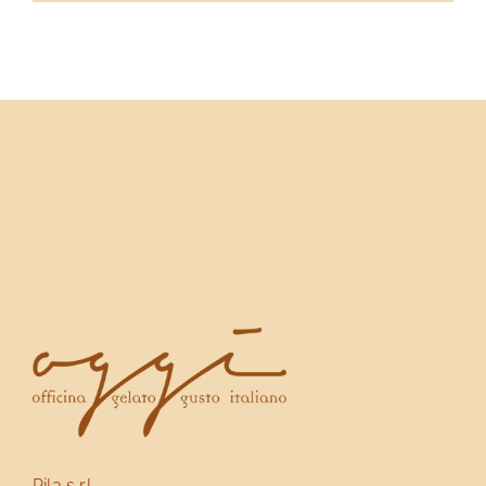
Pila s.r.l.